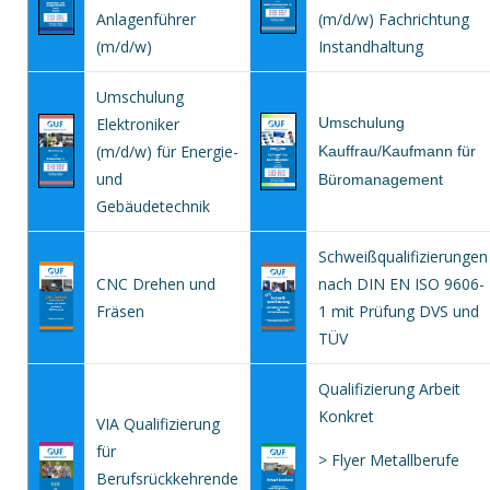
Anlagenführer
(m/d/w) Fachrichtung
(m/d/w)
Instandhaltung
Umschulung
Elektroniker
Umschulung
(m/d/w) für Energie-
Kauffrau/Kaufmann für
und
Büromanagement
Gebäudetechnik
Schweißqualifizierungen
CNC Drehen und
nach DIN EN ISO 9606-
Fräsen
1 mit Prüfung DVS und
TÜV
Qualifizierung Arbeit
Konkret
VIA Qualifizierung
für
> Flyer Metallberufe
Berufsrückkehrende