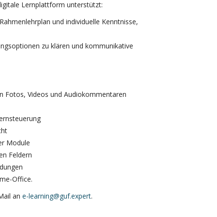
itale Lernplattform unterstützt:
Rahmenlehrplan und individuelle Kenntnisse,
ungsoptionen zu klären und kommunikative
von Fotos, Videos und Audiokommentaren
Fernsteuerung
cht
ler Module
en Feldern
ndungen
me-Office.
-Mail an
e-learning@guf.expert
.