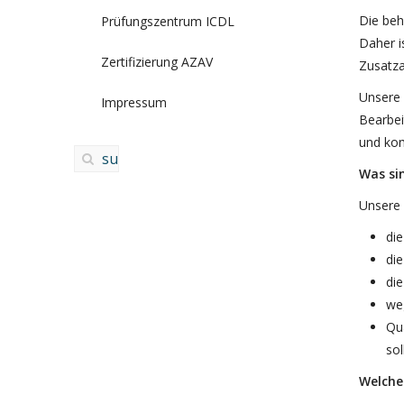
Die beh
Prüfungszentrum ICDL
Daher i
Zertifizierung AZAV
Zusatza
Unsere 
Impressum
Bearbei
und kom
Was sin
Unsere 
di
di
di
we
Qua
sol
Welche