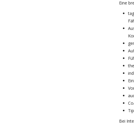
Eine br
ta
Fä
Au
Ko
ge
Au
Fü
th
in
Ei
Vo
au
Co
Ti
Bei Int