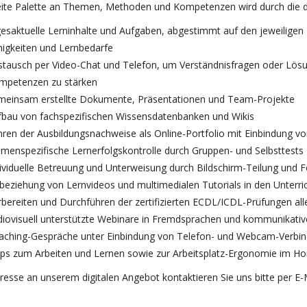
eite Palette an Themen, Methoden und Kompetenzen wird durch die dig
gesaktuelle Lerninhalte und Aufgaben, abgestimmt auf den jeweiligen 
higkeiten und Lernbedarfe
stausch per Video-Chat und Telefon, um Verständnisfragen oder Lös
mpetenzen zu stärken
meinsam erstellte Dokumente, Präsentationen und Team-Projekte
fbau von fachspezifischen Wissensdatenbanken und Wikis
hren der Ausbildungsnachweise als Online-Portfolio mit Einbindung 
emenspezifische Lernerfolgskontrolle durch Gruppen- und Selbsttests
dividuelle Betreuung und Unterweisung durch Bildschirm-Teilung und 
nbeziehung von Lernvideos und multimedialen Tutorials in den Unterri
rbereiten und Durchführen der zertifizierten ECDL/ICDL-Prüfungen al
diovisuell unterstützte Webinare in Fremdsprachen und kommunikativ
aching-Gespräche unter Einbindung von Telefon- und Webcam-Verbi
pps zum Arbeiten und Lernen sowie zur Arbeitsplatz-Ergonomie im Ho
eresse an unserem digitalen Angebot kontaktieren Sie uns bitte per E